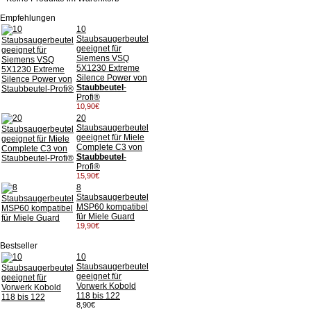
Empfehlungen
10
Staubsaugerbeutel
geeignet für
Siemens VSQ
5X1230 Extreme
Silence Power von
Staubbeutel
-
Profi®
10,90€
20
Staubsaugerbeutel
geeignet für Miele
Complete C3 von
Staubbeutel
-
Profi®
15,90€
8
Staubsaugerbeutel
MSP60 kompatibel
für Miele Guard
19,90€
Bestseller
10
Staubsaugerbeutel
geeignet für
Vorwerk Kobold
118 bis 122
8,90€