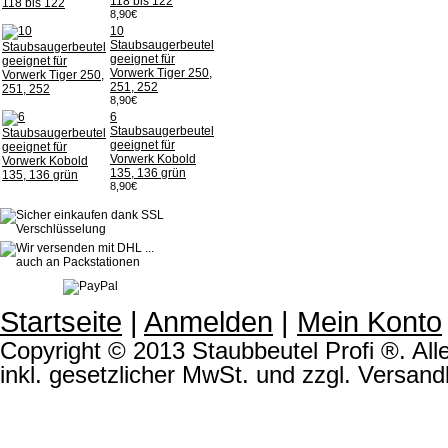
118 bis 122
8,90€
10
Staubsaugerbeutel
geeignet für
Vorwerk Tiger 250,
251, 252
8,90€
6
Staubsaugerbeutel
geeignet für
Vorwerk Kobold
135, 136 grün
8,90€
Startseite
|
Anmelden
|
Mein Konto
Copyright © 2013 Staubbeutel Profi ®. Alle
inkl. gesetzlicher MwSt. und zzgl. Versand