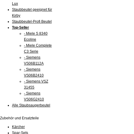
Lux
Staubbeutel geeignet für
Kirby
Staubbeutel-Profi Beutel
Top-Seller
- Miele S 8340
Ecoline
- Miele Complete
C3 Serie
- Siemens
VS06B112A
- Siemens
VS06B2410
- Siemens VSZ
31455
- Siemens
VS06G2410
Alle Staubsaugerbeutel
Zubehör und Ersatzteile
Kärcher
Spar-Sets