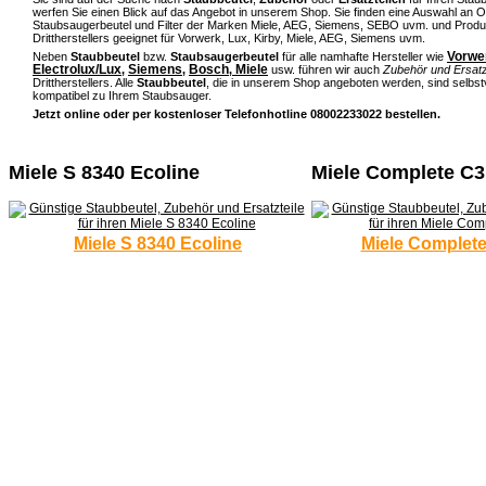
werfen Sie einen Blick auf das Angebot in unserem Shop. Sie finden eine Auswahl an Or
Staubsaugerbeutel und Filter der Marken Miele, AEG, Siemens, SEBO uvm. und Produ
Drittherstellers geeignet für Vorwerk, Lux, Kirby, Miele, AEG, Siemens uvm.
Vorwe
Neben
Staubbeutel
bzw.
Staubsaugerbeutel
für alle namhafte Hersteller wie
Electrolux/Lux
Siemens
Bosch
Miele
,
,
,
usw. führen wir auch
Zubehör und Ersatz
Drittherstellers. Alle
Staubbeutel
, die in unserem Shop angeboten werden, sind selbs
kompatibel zu Ihrem Staubsauger.
Jetzt online oder per kostenloser Telefonhotline 08002233022 bestellen.
Miele S 8340 Ecoline
Miele Complete C3
Miele S 8340 Ecoline
Miele Complete