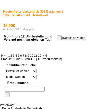
Kostenfreier Versand ab 35€ Bestellwert
10% Rabatt ab 26€ Bestellwert
15,90€
Artikelnr.: SPU1-Megapack
Mo - Fr bis 12 Uhr bestellen und
[Details anzeigen]
Versand noch am gleichen Tag!
|<
<
....
2
3
4
5
6
7
8
9
10
11
12
>
>|
Produkt 71 bis 80 von 113 | 12 Produktseite(n)
Staubbeutel Suche
Produktsuche
Warenkorb
Keine Produkte im Warenkorb