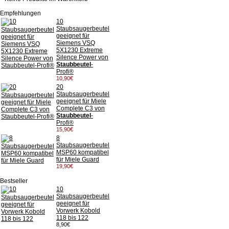
Empfehlungen
10
Staubsaugerbeutel
geeignet für
Siemens VSQ
5X1230 Extreme
Silence Power von
Staubbeutel
-
Profi®
10,90€
20
Staubsaugerbeutel
geeignet für Miele
Complete C3 von
Staubbeutel
-
Profi®
15,90€
8
Staubsaugerbeutel
MSP60 kompatibel
für Miele Guard
19,90€
Bestseller
10
Staubsaugerbeutel
geeignet für
Vorwerk Kobold
118 bis 122
8,90€