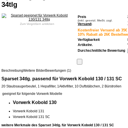
34tlg
Preis
(inkl. gesetzl. MwSt. zzgl.
Versand
Zum Vergrößern anklicken
)
Kostenfreier Versand ab 35€ 
10% Rabatt ab 26€ Bestellwe
Verfügbarkeit
Artikelnr.
Durchschnittliche Bewertung
Beschreibung
Weitere Bilder
Bewertungen (1)
Sparset 34tlg. passend für Vorwerk Kobold 130 / 131 SC
20 Staubsaugerbeutel, 1 Hepafilter, 1Aktivfilter, 10 Duftstäbchen, 2 Bürstrollen
geeignet für folgende Vorwerk Modelle
Vorwerk Kobold 130
Vorwerk Kobold 131
Vorwerk Kobold 131 SC
weitere Merkmale des Sparset 34tlg. für Vorwerk Kobold 130 / 131 SC