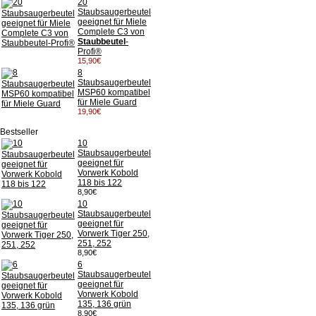
20
Staubsaugerbeutel
geeignet für Miele
Complete C3 von
Staubbeutel
-
Profi®
15,90€
8
Staubsaugerbeutel
MSP60 kompatibel
für Miele Guard
19,90€
Bestseller
10
Staubsaugerbeutel
geeignet für
Vorwerk Kobold
118 bis 122
8,90€
10
Staubsaugerbeutel
geeignet für
Vorwerk Tiger 250,
251, 252
8,90€
6
Staubsaugerbeutel
geeignet für
Vorwerk Kobold
135, 136 grün
8,90€