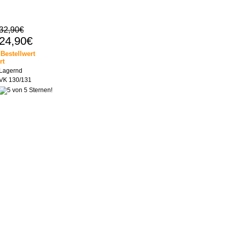
32,90€
24,90€
Bestellwert
rt
Lagernd
VK 130/131