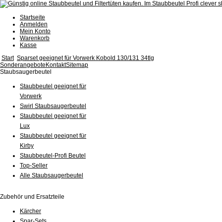
Startseite
Anmelden
Mein Konto
Warenkorb
Kasse
Start
Sparset geeignet für Vorwerk Kobold 130/131 34tlg
Sonderangebote
Kontakt
Sitemap
Staubsaugerbeutel
Staubbeutel geeignet für
Vorwerk
Swirl Staubsaugerbeutel
Staubbeutel geeignet für
Lux
Staubbeutel geeignet für
Kirby
Staubbeutel-Profi Beutel
Top-Seller
Alle Staubsaugerbeutel
Zubehör und Ersatzteile
Kärcher
Spar-Sets