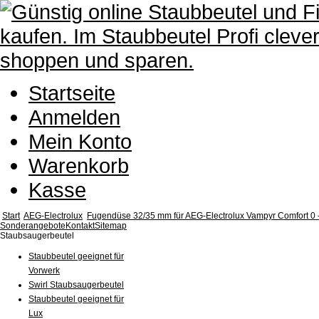
Startseite
Anmelden
Mein Konto
Warenkorb
Kasse
Start
AEG-Electrolux
Fugendüse 32/35 mm für AEG-Electrolux Vampyr Comfort 0 
Sonderangebote
Kontakt
Sitemap
Staubsaugerbeutel
Staubbeutel geeignet für
Vorwerk
Swirl Staubsaugerbeutel
Staubbeutel geeignet für
Lux