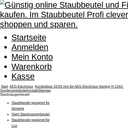
Startseite
Anmelden
Mein Konto
Warenkorb
Kasse
Start
AEG-Electrolux
Kombidüse 32/35 mm für AEG-Electrolux Vampyr H 2162
Sonderangebote
Kontakt
Sitemap
Staubsaugerbeutel
Staubbeutel geeignet für
Vorwerk
Swirl Staubsaugerbeutel
Staubbeutel geeignet für
Lux