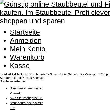
Startseite
Anmelden
Mein Konto
Warenkorb
Kasse
Start
AEG-Electrolux
Kombidüse 32/35 mm für AEG-Electrolux Vampyr E 1700 pl
Sonderangebote
Kontakt
Sitemap
Staubsaugerbeutel
Staubbeutel geeignet für
Vorwerk
Swirl Staubsaugerbeutel
Staubbeutel geeignet für
Lux