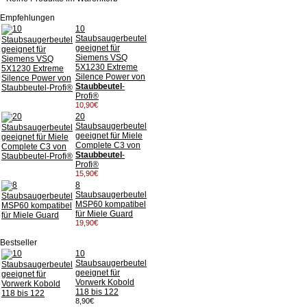
Empfehlungen
10
Staubsaugerbeutel
geeignet für
Siemens VSQ
5X1230 Extreme
Silence Power von
Staubbeutel
-
Profi®
10,90€
20
Staubsaugerbeutel
geeignet für Miele
Complete C3 von
Staubbeutel
-
Profi®
15,90€
8
Staubsaugerbeutel
MSP60 kompatibel
für Miele Guard
19,90€
Bestseller
10
Staubsaugerbeutel
geeignet für
Vorwerk Kobold
118 bis 122
8,90€