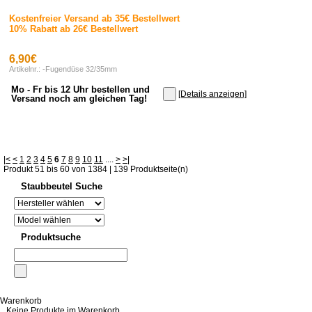
Kostenfreier Versand ab 35€ Bestellwert
10% Rabatt ab 26€ Bestellwert
6,90€
Artikelnr.: -Fugendüse 32/35mm
Mo - Fr bis 12 Uhr bestellen und
[Details anzeigen]
Versand noch am gleichen Tag!
|<
<
1
2
3
4
5
6
7
8
9
10
11
....
>
>|
Produkt 51 bis 60 von 1384 | 139 Produktseite(n)
Staubbeutel Suche
Produktsuche
Warenkorb
Keine Produkte im Warenkorb