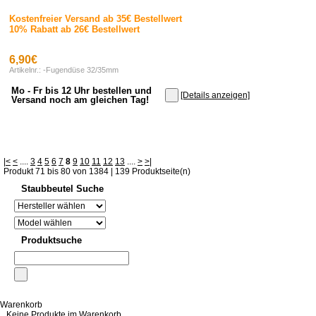
Kostenfreier Versand ab 35€ Bestellwert
10% Rabatt ab 26€ Bestellwert
6,90€
Artikelnr.: -Fugendüse 32/35mm
Mo - Fr bis 12 Uhr bestellen und
[Details anzeigen]
Versand noch am gleichen Tag!
|<
<
....
3
4
5
6
7
8
9
10
11
12
13
....
>
>|
Produkt 71 bis 80 von 1384 | 139 Produktseite(n)
Staubbeutel Suche
Produktsuche
Warenkorb
Keine Produkte im Warenkorb