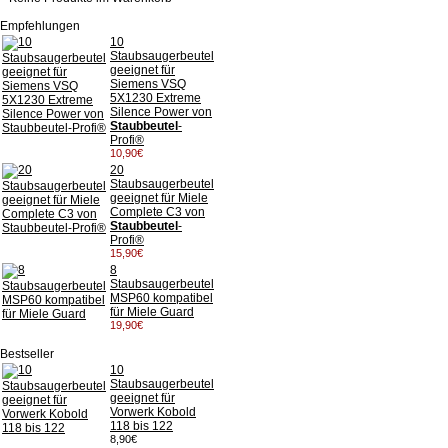
Empfehlungen
10
Staubsaugerbeutel
geeignet für
Siemens VSQ
5X1230 Extreme
Silence Power von
Staubbeutel
-
Profi®
10,90€
20
Staubsaugerbeutel
geeignet für Miele
Complete C3 von
Staubbeutel
-
Profi®
15,90€
8
Staubsaugerbeutel
MSP60 kompatibel
für Miele Guard
19,90€
Bestseller
10
Staubsaugerbeutel
geeignet für
Vorwerk Kobold
118 bis 122
8,90€