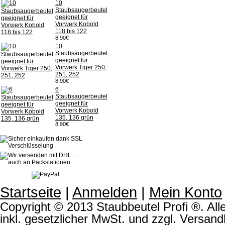
10
Staubsaugerbeutel
geeignet für
Vorwerk Kobold
118 bis 122
8,90€
10
Staubsaugerbeutel
geeignet für
Vorwerk Tiger 250,
251, 252
8,90€
6
Staubsaugerbeutel
geeignet für
Vorwerk Kobold
135, 136 grün
8,90€
Startseite
|
Anmelden
|
Mein Konto
Copyright © 2013 Staubbeutel Profi ®. Alle
inkl. gesetzlicher MwSt. und zzgl. Versand