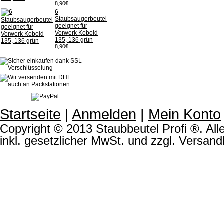
8,90€
6
Staubsaugerbeutel
geeignet für
Vorwerk Kobold
135, 136 grün
8,90€
Startseite
|
Anmelden
|
Mein Konto
Copyright © 2013 Staubbeutel Profi ®. Alle
inkl. gesetzlicher MwSt. und zzgl. Versand