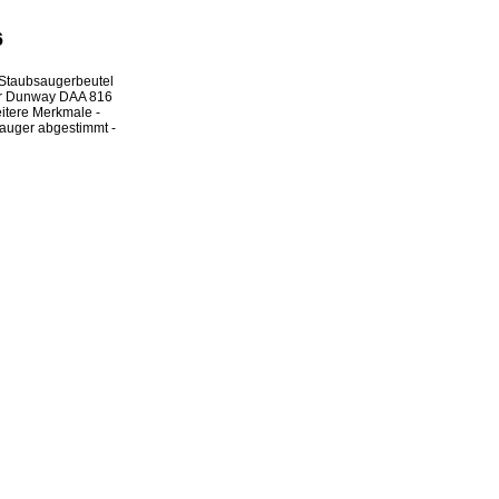
6
Staubsaugerbeutel
ür Dunway DAA 816
eitere Merkmale -
bsauger abgestimmt -