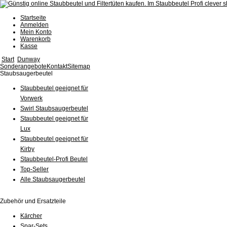
Startseite
Anmelden
Mein Konto
Warenkorb
Kasse
Start
Dunway
Sonderangebote
Kontakt
Sitemap
Staubsaugerbeutel
Staubbeutel geeignet für
Vorwerk
Swirl Staubsaugerbeutel
Staubbeutel geeignet für
Lux
Staubbeutel geeignet für
Kirby
Staubbeutel-Profi Beutel
Top-Seller
Alle Staubsaugerbeutel
Zubehör und Ersatzteile
Kärcher
Spar-Sets