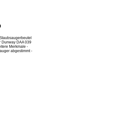
9
Staubsaugerbeutel
ür Dunway DAA 039
eitere Merkmale -
bsauger abgestimmt -