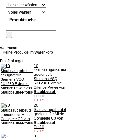
Produktsuche
Warenkorb
Keine Produkte im Warenkorb
Empfehlungen
10
Staubsaugerbeutel
geeignet für
Siemens VSQ
5X1230 Extreme
Silence Power von
Staubbeutel
-
Profi®
10,90€
20
Staubsaugerbeutel
geeignet für Miele
Complete C3 von
Staubbeutel
-
Profi®
15,90€
8