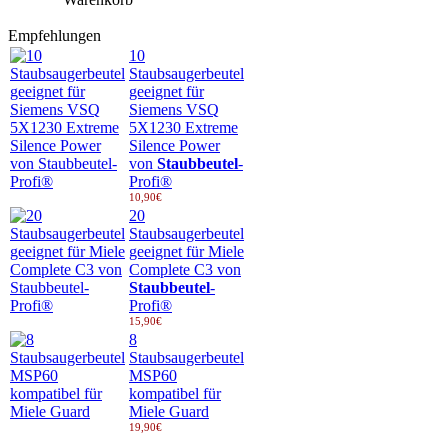
Empfehlungen
10
Staubsaugerbeutel
geeignet für
Siemens VSQ
5X1230 Extreme
Silence Power
von
Staubbeutel
-
Profi®
10,90€
20
Staubsaugerbeutel
geeignet für Miele
Complete C3 von
Staubbeutel
-
Profi®
15,90€
8
Staubsaugerbeutel
MSP60
kompatibel für
Miele Guard
19,90€