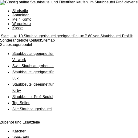
Startseite
Anmelden
Mein Konto
Warenkorb
Kasse
Start
Lux
10 Staubsaugerbeutel geeignet für Lux P 60 von Staubbeutel-Profi®
Sonderangebote
Kontakt
Sitemap
Staubsaugerbeutel
Staubbeutel geeignet für
Vorwerk
Swirl Staubsaugerbeutel
Staubbeutel geeignet für
Lux
Staubbeutel geeignet für
Kirby
Staubbeutel-Profi Beutel
Top-Seller
Alle Staubsaugerbeutel
Zubehör und Ersatzteile
Kärcher
Spar-Sets