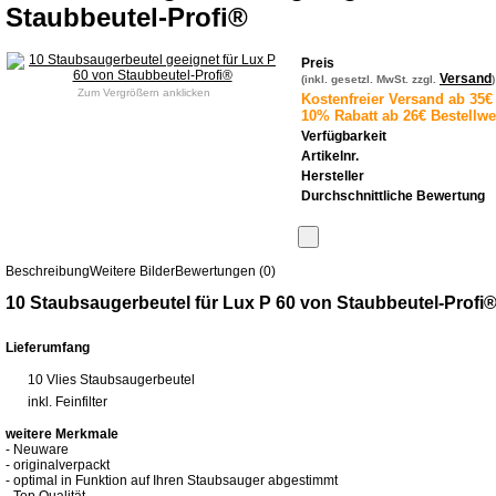
Staubbeutel-Profi®
Preis
Versand
(inkl. gesetzl. MwSt. zzgl.
)
Zum Vergrößern anklicken
Kostenfreier Versand ab 35€ 
10% Rabatt ab 26€ Bestellwe
Verfügbarkeit
Artikelnr.
Hersteller
Durchschnittliche Bewertung
Beschreibung
Weitere Bilder
Bewertungen (0)
10 Staubsaugerbeutel für Lux P 60 von Staubbeutel-Profi
Lieferumfang
10 Vlies Staubsaugerbeutel
inkl. Feinfilter
weitere Merkmale
- Neuware
- originalverpackt
- optimal in Funktion auf Ihren Staubsauger abgestimmt