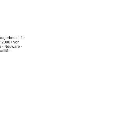
ugerbeutel für
c 2000+ von
e - Neuware -
lität...