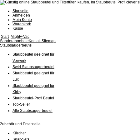
Startseite
Anmelden
Mein Konto
Warenkorb
Kasse
Start
Mighty-Vac
Sonderangebote
Kontakt
Sitemap
Staubsaugerbeutel
Staubbeutel geeignet für
Vorwerk
Swirl Staubsaugerbeutel
Staubbeutel geeignet für
Lux
Staubbeutel geeignet für
Kirby
Staubbeutel-Profi Beutel
Top-Seller
Alle Staubsaugerbeutel
Zubehör und Ersatzteile
Kärcher
Spar-Sets