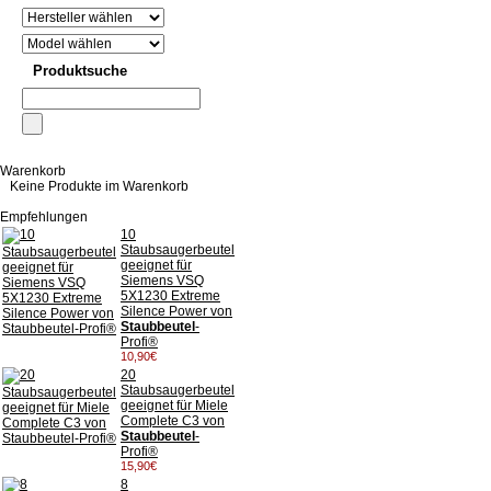
Produktsuche
Warenkorb
Keine Produkte im Warenkorb
Empfehlungen
10
Staubsaugerbeutel
geeignet für
Siemens VSQ
5X1230 Extreme
Silence Power von
Staubbeutel
-
Profi®
10,90€
20
Staubsaugerbeutel
geeignet für Miele
Complete C3 von
Staubbeutel
-
Profi®
15,90€
8