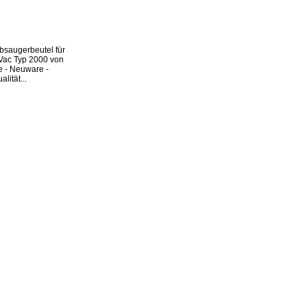
bsaugerbeutel für
Vac Typ 2000 von
e - Neuware -
lität...