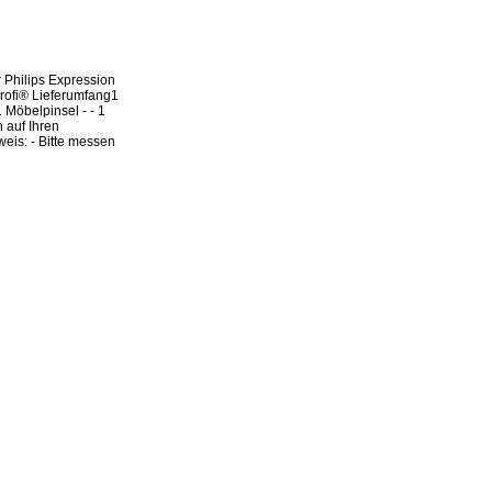
r Philips Expression
rofi® Lieferumfang1
 Möbelpinsel - - 1
n auf Ihren
is: - Bitte messen