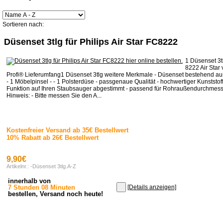
Sortieren nach:
Düsenset 3tlg für Philips Air Star FC8222
1 Düsenset 3tl
8222 Air Star
Profi® Lieferumfang1 Düsenset 3tlg weitere Merkmale - Düsenset bestehend aus
- 1 Möbelpinsel - - 1 Polsterdüse - passgenaue Qualität - hochwertiger Kunststoff
Funktion auf Ihren Staubsauger abgestimmt - passend für Rohraußendurchmess
Hinweis: - Bitte messen Sie den A...
Kostenfreier Versand ab 35€ Bestellwert
10% Rabatt ab 26€ Bestellwert
9,90€
Artikelnr.: -Düsenset 3tlg.A-Z
innerhalb von
7 Stunden 08 Minuten
[Details anzeigen]
bestellen, Versand noch heute!