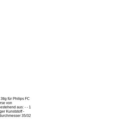
3tlg für Philips FC
rse von
estehend aus: - - 1
er Kunststoff -
ndurchmesser 35/32