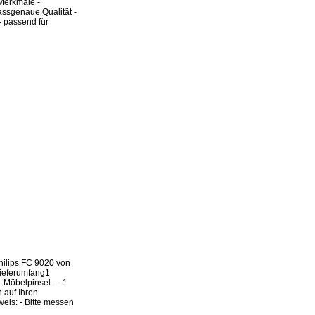
Merkmale -
assgenaue Qualität -
- passend für
Philips FC 9020 von
Lieferumfang1
 Möbelpinsel - - 1
n auf Ihren
is: - Bitte messen