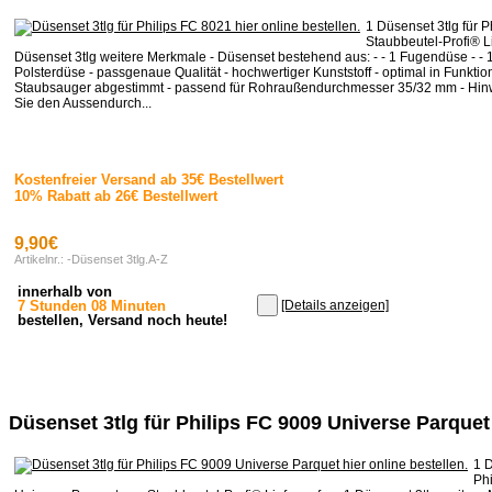
1 Düsenset 3tlg für 
Staubbeutel-Profi® 
Düsenset 3tlg weitere Merkmale - Düsenset bestehend aus: - - 1 Fugendüse - - 1
Polsterdüse - passgenaue Qualität - hochwertiger Kunststoff - optimal in Funktio
Staubsauger abgestimmt - passend für Rohraußendurchmesser 35/32 mm - Hinwe
Sie den Aussendurch...
Kostenfreier Versand ab 35€ Bestellwert
10% Rabatt ab 26€ Bestellwert
9,90€
Artikelnr.: -Düsenset 3tlg.A-Z
innerhalb von
7 Stunden 08 Minuten
[Details anzeigen]
bestellen, Versand noch heute!
Düsenset 3tlg für Philips FC 9009 Universe Parquet
1 D
Ph