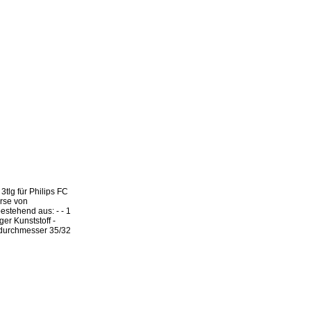
3tlg für Philips FC
rse von
estehend aus: - - 1
er Kunststoff -
ndurchmesser 35/32