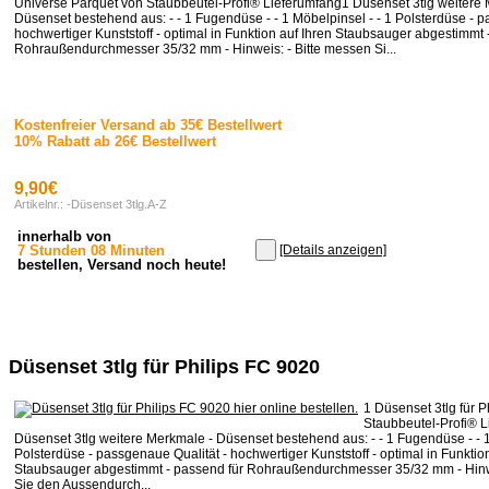
Universe Parquet von Staubbeutel-Profi® Lieferumfang1 Düsenset 3tlg weitere 
Düsenset bestehend aus: - - 1 Fugendüse - - 1 Möbelpinsel - - 1 Polsterdüse - p
hochwertiger Kunststoff - optimal in Funktion auf Ihren Staubsauger abgestimmt 
Rohraußendurchmesser 35/32 mm - Hinweis: - Bitte messen Si...
Kostenfreier Versand ab 35€ Bestellwert
10% Rabatt ab 26€ Bestellwert
9,90€
Artikelnr.: -Düsenset 3tlg.A-Z
innerhalb von
7 Stunden 08 Minuten
[Details anzeigen]
bestellen, Versand noch heute!
Düsenset 3tlg für Philips FC 9020
1 Düsenset 3tlg für 
Staubbeutel-Profi® 
Düsenset 3tlg weitere Merkmale - Düsenset bestehend aus: - - 1 Fugendüse - - 1
Polsterdüse - passgenaue Qualität - hochwertiger Kunststoff - optimal in Funktio
Staubsauger abgestimmt - passend für Rohraußendurchmesser 35/32 mm - Hinwe
Sie den Aussendurch...