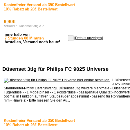
Kostenfreier Versand ab 35€ Bestellwert
10% Rabatt ab 26€ Bestellwert
9,90€
Artikelnr.: -Düsenset 3tlg.A-Z
innerhalb von
7 Stunden 08 Minuten
[Details anzeigen]
bestellen, Versand noch heute!
Düsenset 3tlg für Philips FC 9025 Universe
1 Düsenset 
9025 Unive
Staubbeutel-Profi® Lieferumfang1 Düsenset 3tlg weitere Merkmale - Düsenset b
Fugendüse - - 1 Möbelpinsel - - 1 Polsterdüse - passgenaue Qualität - hochwertig
optimal in Funktion auf Ihren Staubsauger abgestimmt - passend für Rohrauße
mm - Hinweis: - Bitte messen Sie den Au...
Kostenfreier Versand ab 35€ Bestellwert
10% Rabatt ab 26€ Bestellwert