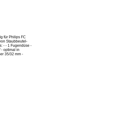
g für Philips FC
 von Staubbeutel-
: - - 1 Fugendüse -
 - optimal in
er 35/32 mm -