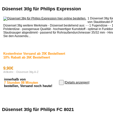
Düsenset 3tlg für Philips Expression
1 Düsenset 3tlg fü
von Staubbeutel-P
Düsenset 3tlg weitere Merkmale - Düsenset bestehend aus: - - 1 Fugendüse - - 1
Polsterdüse - passgenaue Qualität - hochwertiger Kunststoff - optimal in Funktio
Staubsauger abgestimmt - passend für Rohraußendurchmesser 35/32 mm - Hinwe
Sie den Aussendu...
Kostenfreier Versand ab 35€ Bestellwert
10% Rabatt ab 26€ Bestellwert
9,90€
Artikelnr.: -Düsenset 3tlg.A-Z
innerhalb von
7 Stunden 08 Minuten
[Details anzeigen]
bestellen, Versand noch heute!
Düsenset 3tlg für Philips FC 8021