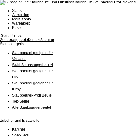
Startseite
Anmelden
Mein Konto
Warenkorb
Kasse
Start
Philips
Sonderangebote
Kontakt
Sitemap
Staubsaugerbeutel
Staubbeutel geeignet für
Vorwerk
Swirl Staubsaugerbeutel
Staubbeutel geeignet für
Lux
Staubbeutel geeignet für
Kirby
Staubbeutel-Profi Beutel
Top-Seller
Alle Staubsaugerbeutel
Zubehör und Ersatzteile
Kärcher
Spar-Sets