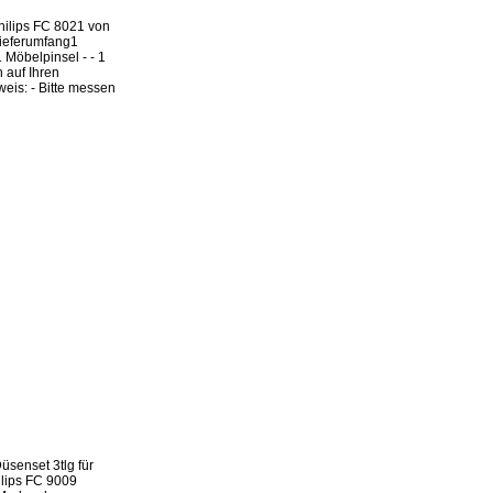
Philips FC 8021 von
Lieferumfang1
 Möbelpinsel - - 1
n auf Ihren
is: - Bitte messen
üsenset 3tlg für
ilips FC 9009