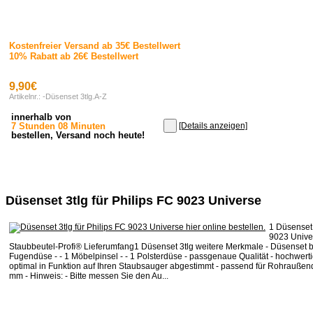
Kostenfreier Versand ab 35€ Bestellwert
10% Rabatt ab 26€ Bestellwert
9,90€
Artikelnr.: -Düsenset 3tlg.A-Z
innerhalb von
7 Stunden 08 Minuten
[Details anzeigen]
bestellen, Versand noch heute!
Düsenset 3tlg für Philips FC 9023 Universe
1 Düsenset 
9023 Unive
Staubbeutel-Profi® Lieferumfang1 Düsenset 3tlg weitere Merkmale - Düsenset b
Fugendüse - - 1 Möbelpinsel - - 1 Polsterdüse - passgenaue Qualität - hochwertig
optimal in Funktion auf Ihren Staubsauger abgestimmt - passend für Rohrauße
mm - Hinweis: - Bitte messen Sie den Au...