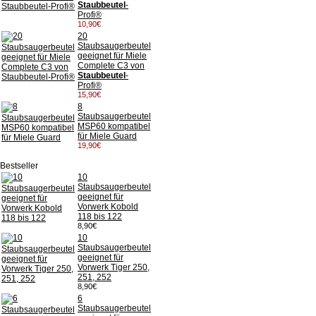
Staubbeutel
-
Profi®
10,90€
20
Staubsaugerbeutel
geeignet für Miele
Complete C3 von
Staubbeutel
-
Profi®
15,90€
8
Staubsaugerbeutel
MSP60 kompatibel
für Miele Guard
19,90€
Bestseller
10
Staubsaugerbeutel
geeignet für
Vorwerk Kobold
118 bis 122
8,90€
10
Staubsaugerbeutel
geeignet für
Vorwerk Tiger 250,
251, 252
8,90€
6
Staubsaugerbeutel