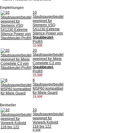
Empfehlungen
10
Staubsaugerbeutel
geeignet für
Siemens VSQ
5X1230 Extreme
Silence Power von
Staubbeutel
-
Profi®
10,90€
20
Staubsaugerbeutel
geeignet für Miele
Complete C3 von
Staubbeutel
-
Profi®
15,90€
8
Staubsaugerbeutel
MSP60 kompatibel
für Miele Guard
19,90€
Bestseller
10
Staubsaugerbeutel
geeignet für
Vorwerk Kobold
118 bis 122
8,90€