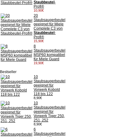
Staubbeutel
-
Profi®
10,90€
20
Staubsaugerbeutel
geeignet für Miele
Complete C3 von
Staubbeutel
-
Profi®
15,90€
8
Staubsaugerbeutel
MSP60 kompatibel
für Miele Guard
19,90€
Bestseller
10
Staubsaugerbeutel
geeignet für
Vorwerk Kobold
118 bis 122
8,90€
10
Staubsaugerbeutel
geeignet für
Vorwerk Tiger 250,
251, 252
8,90€
6
Staubsaugerbeutel