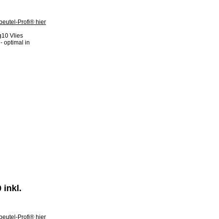
g10 Vlies
- optimal in
inkl.