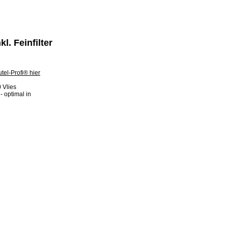
l. Feinfilter
 Vlies
- optimal in