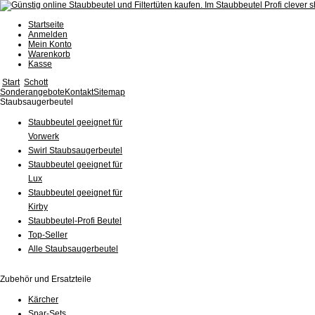
Startseite
Anmelden
Mein Konto
Warenkorb
Kasse
Start
Schott
Sonderangebote
Kontakt
Sitemap
Staubsaugerbeutel
Staubbeutel geeignet für
Vorwerk
Swirl Staubsaugerbeutel
Staubbeutel geeignet für
Lux
Staubbeutel geeignet für
Kirby
Staubbeutel-Profi Beutel
Top-Seller
Alle Staubsaugerbeutel
Zubehör und Ersatzteile
Kärcher
Spar-Sets