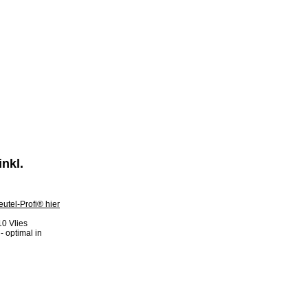
nkl.
0 Vlies
- optimal in