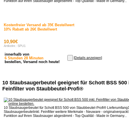
Funktion auf Ihren Staubsauger abgestimmt - Top Qualität - Made in Germany...
Kostenfreier Versand ab 35€ Bestellwert
10% Rabatt ab 26€ Bestellwert
10,90€
Artikelnr.: SPU1
innerhalb von
6 Stunden 28 Minuten
[Details anzeigen]
bestellen, Versand noch heute!
10 Staubsaugerbeutel geeignet für Schott BSS 500 i
Feinfilter von Staubbeutel-Profi®
10 Staubsaugerbeutel für Schott BSS 500 von Staubbeutel-Profi® Lieferumfang1
Staubsaugerbeutelinkl. Feinfilter weitere Merkmale - Neuware - originalverpackt 
Funktion auf Ihren Staubsauger abgestimmt - Top Qualität - Made in Germany...