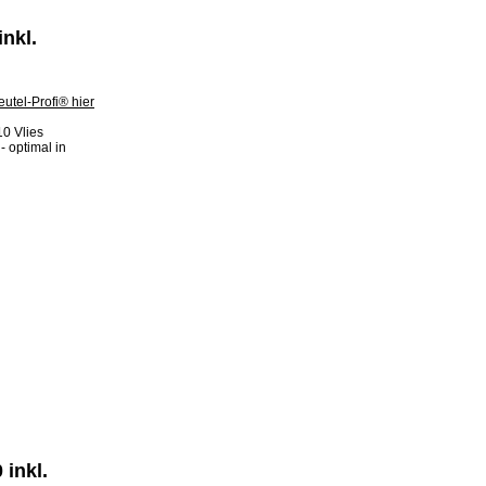
nkl.
0 Vlies
- optimal in
inkl.