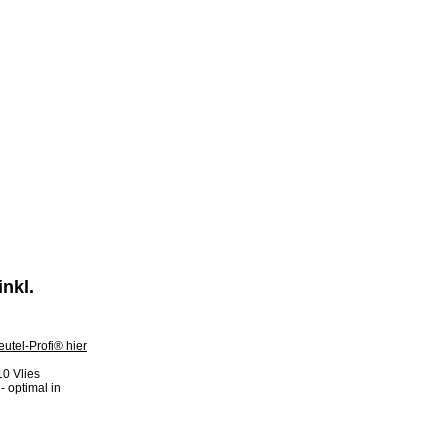
nkl.
0 Vlies
- optimal in